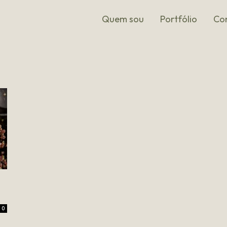
Quem sou
Portfólio
Co
0