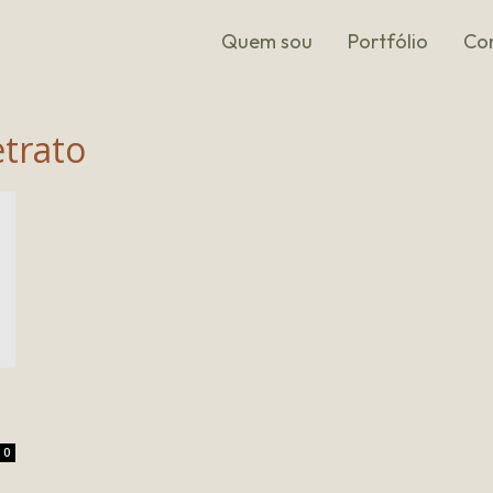
Quem sou
Portfólio
Co
etrato
0